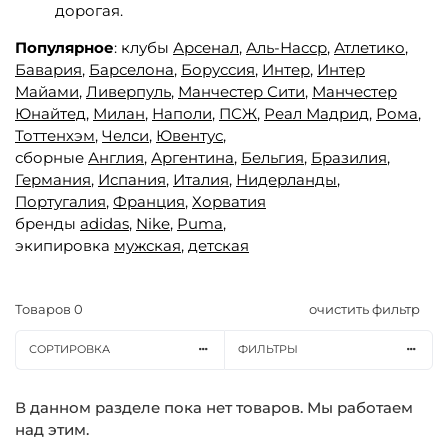
дорогая.
Популярное
: клубы
Арсенал
,
Аль-Насср
,
Атлетико
,
Бавария
,
Барселона
,
Боруссия
,
Интер
,
Интер
Майами
,
Ливерпуль
,
Манчестер Сити
,
Манчестер
Юнайтед,
Милан
,
Наполи
,
ПСЖ
,
Реал Мадрид
,
Рома
,
Тоттенхэм
,
Челси
,
Ювентус
,
сборные
Англия
,
Аргентина
,
Бельгия
,
Бразилия
,
Германия
,
Испания
,
Италия
,
Нидерланды
,
Португалия
,
Франция
,
Хорватия
бренды
adidas
,
Nike
,
Puma
,
экипировка
мужская
,
детская
Товаров
0
очистить фильтр
СОРТИРОВКА
ФИЛЬТРЫ
В данном разделе пока нет товаров. Мы работаем
над этим.