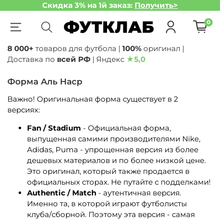
Скидка 3% на 1й заказ:
Получить>
0
8 000+
товаров для футбола |
100%
оригинал |
Доставка по
всей РФ
| Яндекс
★
5,0
Форма Аль Наср
Важно! Оригинальная форма существует в 2
версиях:
Fan / Stadium
- Официальная форма,
выпущенная самими производителями Nike,
Adidas, Puma - упрощенная версия из более
дешевых материалов и по более низкой цене.
Это оригинал, который также продается в
официальных сторах. Не путайте с подделками!
Authentic / Match
- аутентичная версия.
Именно та, в которой играют футболисты
клуба/сборной. Поэтому эта версия - самая