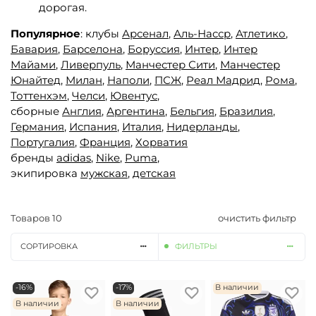
дорогая.
Популярное
: клубы
Арсенал
,
Аль-Насср
,
Атлетико
,
Бавария
,
Барселона
,
Боруссия
,
Интер
,
Интер
Майами
,
Ливерпуль
,
Манчестер Сити
,
Манчестер
Юнайтед,
Милан
,
Наполи
,
ПСЖ
,
Реал Мадрид
,
Рома
,
Тоттенхэм
,
Челси
,
Ювентус
,
сборные
Англия
,
Аргентина
,
Бельгия
,
Бразилия
,
Германия
,
Испания
,
Италия
,
Нидерланды
,
Португалия
,
Франция
,
Хорватия
бренды
adidas
,
Nike
,
Puma
,
экипировка
мужская
,
детская
Товаров
10
очистить фильтр
СОРТИРОВКА
ФИЛЬТРЫ
-16%
-17%
В наличии
В наличии
В наличии