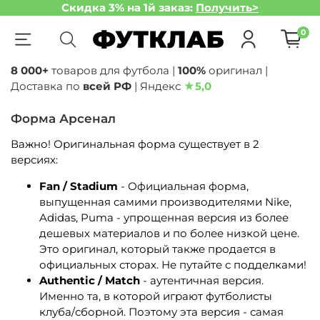
Скидка 3% на 1й заказ:
Получить>
0
8 000+
товаров для футбола |
100%
оригинал |
Доставка по
всей РФ
| Яндекс
★
5,0
Форма Арсенал
Важно! Оригинальная форма существует в 2
версиях:
Fan / Stadium
- Официальная форма,
выпущенная самими производителями Nike,
Adidas, Puma - упрощенная версия из более
дешевых материалов и по более низкой цене.
Это оригинал, который также продается в
официальных сторах. Не путайте с подделками!
Authentic / Match
- аутентичная версия.
Именно та, в которой играют футболисты
клуба/сборной. Поэтому эта версия - самая