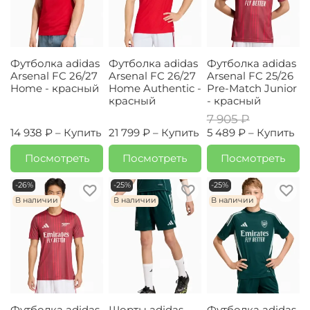
Футболка adidas
Футболка adidas
Футболка adidas
Arsenal FC 26/27
Arsenal FC 26/27
Arsenal FC 25/26
Home - красный
Home Authentic -
Pre-Match Junior
красный
- красный
7 905 ₽
14 938 ₽ –
Купить
21 799 ₽ –
Купить
5 489 ₽ –
Купить
Посмотреть
Посмотреть
Посмотреть
-26%
-25%
-25%
В наличии
В наличии
В наличии
Футболка adidas
Шорты adidas
Футболка adidas