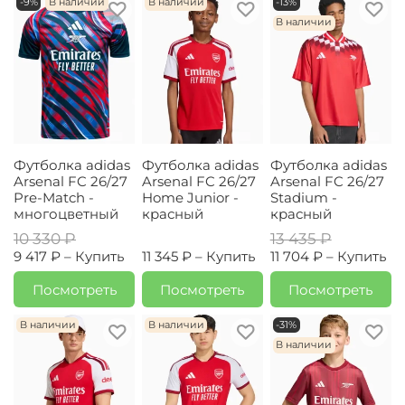
-9%
В наличии
В наличии
-13%
В наличии
Футболка adidas
Футболка adidas
Футболка adidas
Arsenal FC 26/27
Arsenal FC 26/27
Arsenal FC 26/27
Pre-Match -
Home Junior -
Stadium -
многоцветный
красный
красный
10 330 ₽
13 435 ₽
9 417 ₽ –
Купить
11 345 ₽ –
Купить
11 704 ₽ –
Купить
Посмотреть
Посмотреть
Посмотреть
В наличии
В наличии
-31%
В наличии