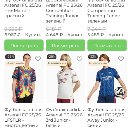
Arsenal FC 25/26
Arsenal FC 25/26
Arsenal FC 25/26
Pre-Match -
Competition
Competition
красный
Training Junior -
Training Junior -
зеленый
зеленый
9 390 ₽
6 181 ₽
7 344 ₽
6 967 ₽ –
Купить
4 648 ₽ –
Купить
5 489 ₽ –
Купить
Посмотреть
Посмотреть
Посмотреть
-28%
-28%
-33%
В наличии
В наличии
В наличии
Футболка adidas
Футболка adidas
Футболка adidas
Arsenal FC 25/26
Arsenal FC 25/26
Arsenal FC 25/26
LFSTLR -
3rd Junior -
Away Junior -
многоцветный
белый
синий