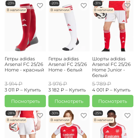
-23%
-20%
-31%
В наличии
В наличии
В наличии
Гетры adidas
Гетры adidas
Шорты adidas
Arsenal FC 25/26
Arsenal FC 25/26
Arsenal FC 25/26
Home - красный
Home - белый
Home Junior -
белый
3 914 ₽
3 976 ₽
5 789 ₽
3 011 ₽ –
Купить
3 182 ₽ –
Купить
4 001 ₽ –
Купить
Посмотреть
Посмотреть
Посмотреть
-28%
-30%
-25%
В наличии
В наличии
В наличии