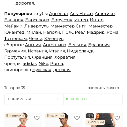
дорогая.
Популярное
: клубы
Арсенал
,
Аль-Насср
,
Атлетико
,
Бавария
,
Барселона
,
Боруссия
,
Интер
,
Интер
Майами
,
Ливерпуль
,
Манчестер Сити
,
Манчестер
Юнайтед,
Милан
,
Наполи
,
ПСЖ
,
Реал Мадрид
,
Рома
,
Тоттенхэм
,
Челси
,
Ювентус
,
сборные
Англия
,
Аргентина
,
Бельгия
,
Бразилия
,
Германия
,
Испания
,
Италия
,
Нидерланды
,
Португалия
,
Франция
,
Хорватия
бренды
adidas
,
Nike
,
Puma
,
экипировка
мужская
,
детская
Товаров
35
очистить фильтр
СОРТИРОВКА
ФИЛЬТРЫ
В наличии
В наличии
-13%
В наличии