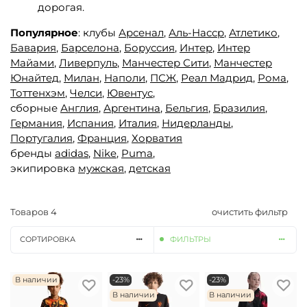
дорогая.
Популярное
: клубы
Арсенал
,
Аль-Насср
,
Атлетико
,
Бавария
,
Барселона
,
Боруссия
,
Интер
,
Интер
Майами
,
Ливерпуль
,
Манчестер Сити
,
Манчестер
Юнайтед,
Милан
,
Наполи
,
ПСЖ
,
Реал Мадрид
,
Рома
,
Тоттенхэм
,
Челси
,
Ювентус
,
сборные
Англия
,
Аргентина
,
Бельгия
,
Бразилия
,
Германия
,
Испания
,
Италия
,
Нидерланды
,
Португалия
,
Франция
,
Хорватия
бренды
adidas
,
Nike
,
Puma
,
экипировка
мужская
,
детская
Товаров
4
очистить фильтр
СОРТИРОВКА
ФИЛЬТРЫ
В наличии
-23%
-23%
В наличии
В наличии