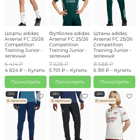
Шорты adidas
Футболка adidas
Штаны adidas
Arsenal FC 25/26
Arsenal FC 25/26
Arsenal FC 25/26
Competition
Competition
Competition
Training Junior -
Training Junior -
Training Junior -
зеленый
зеленый
зеленый
6 414 ₽
7 628 ₽
8 588 ₽
4 824 ₽ –
Купить
5 701 ₽ –
Купить
6 391 ₽ –
Купить
Посмотреть
Посмотреть
Посмотреть
-33%
-28%
-28%
В наличии
В наличии
В наличии