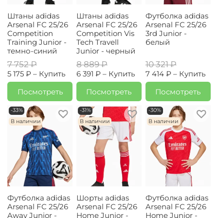
Штаны adidas
Штаны adidas
Футболка adidas
Arsenal FC 25/26
Arsenal FC 25/26
Arsenal FC 25/26
Competition
Competition Vis
3rd Junior -
Training Junior -
Tech Travell
белый
темно-синий
Junior - черный
7 752 ₽
8 889 ₽
10 321 ₽
5 175 ₽ –
Купить
6 391 ₽ –
Купить
7 414 ₽ –
Купить
Посмотреть
Посмотреть
Посмотреть
-33%
-31%
-30%
В наличии
В наличии
В наличии
Футболка adidas
Шорты adidas
Футболка adidas
Arsenal FC 25/26
Arsenal FC 25/26
Arsenal FC 25/26
Away Junior -
Home Junior -
Home Junior -