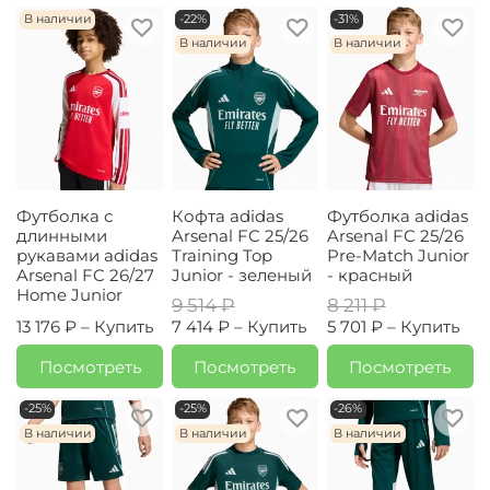
В наличии
-22%
-31%
В наличии
В наличии
Футболка с
Кофта adidas
Футболка adidas
длинными
Arsenal FC 25/26
Arsenal FC 25/26
рукавами adidas
Training Top
Pre-Match Junior
Arsenal FC 26/27
Junior - зеленый
- красный
Home Junior
9 514 ₽
8 211 ₽
13 176 ₽ –
Купить
7 414 ₽ –
Купить
5 701 ₽ –
Купить
Посмотреть
Посмотреть
Посмотреть
-25%
-25%
-26%
В наличии
В наличии
В наличии