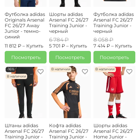
Футболка adidas
Шорты adidas
Футболка adidas
Originals Arsenal
Arsenal FC 26/27
Arsenal FC 26/27
FC 26/27 Away
Training Junior -
Training Junior -
Junior - темно-
черный
черный
синий
6 784 ₽
8 058 ₽
11 812 ₽ –
Купить
5 701 ₽ –
Купить
7 414 ₽ –
Купить
Посмотреть
Посмотреть
Посмотреть
-16%
В наличии
В наличии
В наличии
Штаны adidas
Кофта adidas
Шорты adidas
Arsenal FC 26/27
Arsenal FC 26/27
Arsenal FC 26/27
Training Junior -
Training Junior -
Home Junior -