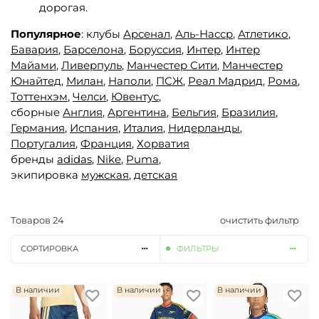
дорогая.
Популярное
: клубы
Арсенал
,
Аль-Насср
,
Атлетико
,
Бавария
,
Барселона
,
Боруссия
,
Интер
,
Интер
Майами
,
Ливерпуль
,
Манчестер Сити
,
Манчестер
Юнайтед,
Милан
,
Наполи
,
ПСЖ
,
Реал Мадрид
,
Рома
,
Тоттенхэм
,
Челси
,
Ювентус
,
сборные
Англия
,
Аргентина
,
Бельгия
,
Бразилия
,
Германия
,
Испания
,
Италия
,
Нидерланды
,
Португалия
,
Франция
,
Хорватия
бренды
adidas
,
Nike
,
Puma
,
экипировка
мужская
,
детская
Товаров
24
очистить фильтр
СОРТИРОВКА
ФИЛЬТРЫ
В наличии
В наличии
В наличии