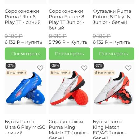
Сороконожки
Сороконожки
Футзалки Puma
Puma Ultra 6
Puma Future 8
Future 8 Play IN
Play TT - синий
Play TT Junior -
Junior - белый
белый
9 186 ₽
8 916 ₽
9 186 ₽
6 132 ₽ –
Купить
5 796 ₽ –
Купить
6 132 ₽ –
Купить
Посмотреть
Посмотреть
Посмотреть
-37%
-39%
-37%
В наличии
В наличии
В наличии
Бутсы Puma
Сороконожки
Бутсы Puma
Ultra 6 Play MxSG
Puma King
King Match
- синий
Match TT Junior -
FG/AG Junior -
белый
белый