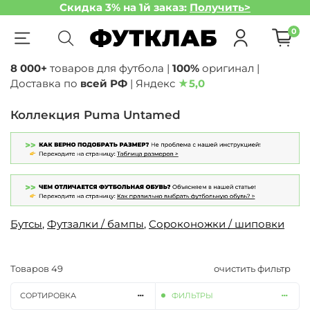
Скидка 3% на 1й заказ:
Получить>
0
8 000+
товаров для футбола |
100%
оригинал |
Доставка по
всей РФ
| Яндекс
★
5,0
Коллекция Puma Untamed
Бутсы
,
Футзалки / бампы
,
Сороконожки / шиповки
Товаров
49
очистить фильтр
СОРТИРОВКА
ФИЛЬТРЫ