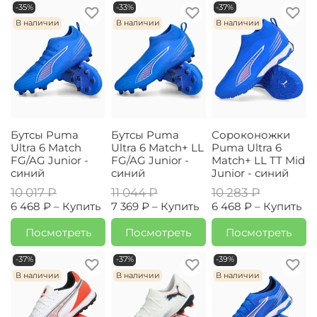
-35%
-33%
-37%
В наличии
В наличии
В наличии
Бутсы Puma
Бутсы Puma
Сороконожки
Ultra 6 Match
Ultra 6 Match+ LL
Puma Ultra 6
FG/AG Junior -
FG/AG Junior -
Match+ LL TT Mid
синий
синий
Junior - синий
10 017 ₽
11 044 ₽
10 283 ₽
6 468 ₽ –
Купить
7 369 ₽ –
Купить
6 468 ₽ –
Купить
Посмотреть
Посмотреть
Посмотреть
-37%
-37%
-39%
В наличии
В наличии
В наличии