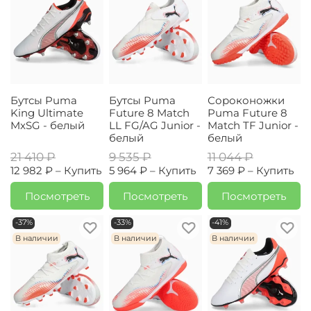
Бутсы Puma
Бутсы Puma
Сороконожки
King Ultimate
Future 8 Match
Puma Future 8
MxSG - белый
LL FG/AG Junior -
Match TF Junior -
белый
белый
21 410 ₽
9 535 ₽
11 044 ₽
12 982 ₽ –
Купить
5 964 ₽ –
Купить
7 369 ₽ –
Купить
Посмотреть
Посмотреть
Посмотреть
-37%
-33%
-41%
В наличии
В наличии
В наличии