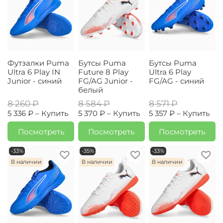
Футзалки Puma
Бутсы Puma
Бутсы Puma
Ultra 6 Play IN
Future 8 Play
Ultra 6 Play
Junior - синий
FG/AG Junior -
FG/AG - синий
белый
8 260 ₽
8 584 ₽
8 571 ₽
5 336 ₽ –
Купить
5 370 ₽ –
Купить
5 357 ₽ –
Купить
Посмотреть
Посмотреть
Посмотреть
-33%
-35%
-33%
В наличии
В наличии
В наличии