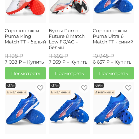
Сороконожки
Бутсы Puma
Сороконожки
Puma King
Future 8 Match
Puma Ultra 6
Match TT - белый
Low FG/AG -
Match TT - синий
белый
11 198 ₽
11 692 ₽
10 945 ₽
7 038 ₽ –
Купить
7 369 ₽ –
Купить
6 637 ₽ –
Купить
Посмотреть
Посмотреть
Посмотреть
-37%
-37%
-39%
В наличии
В наличии
В наличии