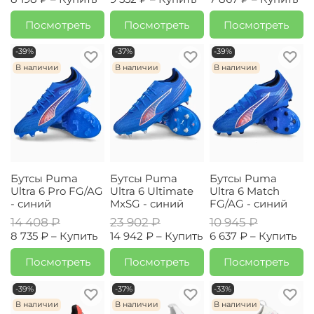
Посмотреть
Посмотреть
Посмотреть
-39%
-37%
-39%
В наличии
В наличии
В наличии
Бутсы Puma
Бутсы Puma
Бутсы Puma
Ultra 6 Pro FG/AG
Ultra 6 Ultimate
Ultra 6 Match
- синий
MxSG - синий
FG/AG - синий
14 408 ₽
23 902 ₽
10 945 ₽
8 735 ₽ –
Купить
14 942 ₽ –
Купить
6 637 ₽ –
Купить
Посмотреть
Посмотреть
Посмотреть
-39%
-37%
-33%
В наличии
В наличии
В наличии