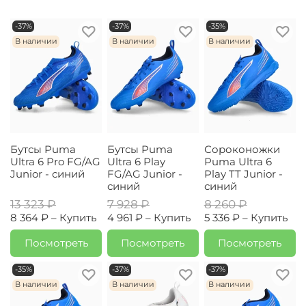
-37%
-37%
-35%
В наличии
В наличии
В наличии
Бутсы Puma
Бутсы Puma
Сороконожки
Ultra 6 Pro FG/AG
Ultra 6 Play
Puma Ultra 6
Junior - синий
FG/AG Junior -
Play TT Junior -
синий
синий
13 323 ₽
7 928 ₽
8 260 ₽
8 364 ₽ –
Купить
4 961 ₽ –
Купить
5 336 ₽ –
Купить
Посмотреть
Посмотреть
Посмотреть
-35%
-37%
-37%
В наличии
В наличии
В наличии