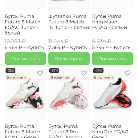
Бутсы Puma
Футзалки Puma
Бутсы Puma
Future 8 Match
Future 8 Match
King Match
FG/AG Junior -
IN Junior - белый
FG/AG - белый
белый
10 283 ₽
11 044 ₽
9 834 ₽
6 468 ₽ –
Купить
7 369 ₽ –
Купить
5 796 ₽ –
Купить
Посмотреть
Посмотреть
Посмотреть
-35%
-37%
-40%
В наличии
В наличии
В наличии
Бутсы Puma
Бутсы Puma
Бутсы Puma
Future 8 Match
Future 8 Pro
King Pro FG/AG -
FG/AG - белый
FG/AG Junior -
белый