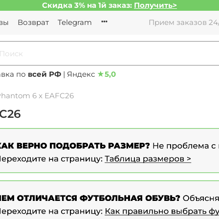
Скидка 3% на 1й заказ:
Получить>
вы
Возврат
Telegram
Прием заказов 24/
авка по
всей РФ
| Яндекс
★
5,0
Phantom 6 x EAFC26
FC26