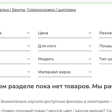
алки / бампы
,
Сороконожки / шиповки
а
Цена
Разме
Для кого
Покры
Модель
Тип ш
Материал верха
ом разделе пока нет товаров. Мы ра
1: Внимательно изучите доступные фильтры в категориях 
: Нужен похожий товар / другой цвет / другая версия? С