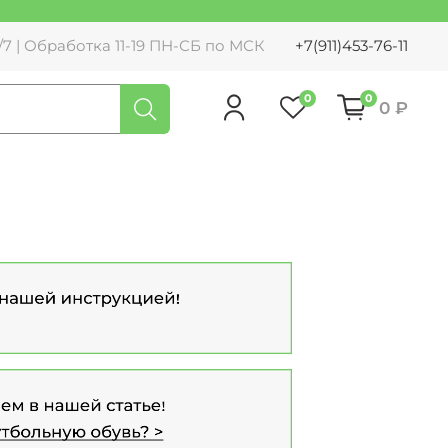
7 | Обработка 11-19 ПН-СБ по МСК
+7(911)453-76-11
0
0
0 ₽