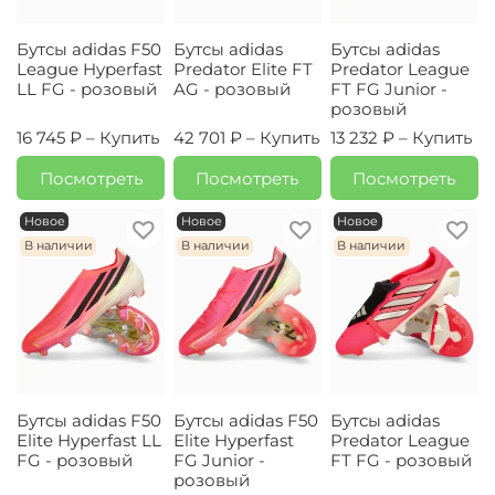
Бутсы adidas F50
Бутсы adidas
Бутсы adidas
League Hyperfast
Predator Elite FT
Predator League
LL FG - розовый
AG - розовый
FT FG Junior -
розовый
16 745 ₽ –
Купить
42 701 ₽ –
Купить
13 232 ₽ –
Купить
Посмотреть
Посмотреть
Посмотреть
Новое
Новое
Новое
В наличии
В наличии
В наличии
Бутсы adidas F50
Бутсы adidas F50
Бутсы adidas
Elite Hyperfast LL
Elite Hyperfast
Predator League
FG - розовый
FG Junior -
FT FG - розовый
розовый