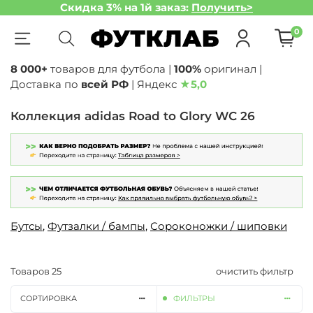
Скидка 3% на 1й заказ:
Получить>
0
8 000+
товаров для футбола |
100%
оригинал |
Доставка по
всей РФ
| Яндекс
★
5,0
Коллекция adidas Road to Glory WC 26
Бутсы
,
Футзалки / бампы
,
Сороконожки / шиповки
Товаров
25
очистить фильтр
СОРТИРОВКА
ФИЛЬТРЫ