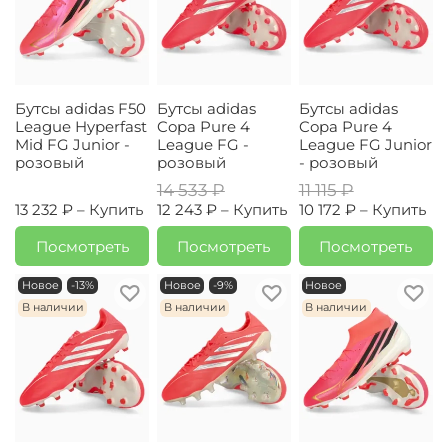
Бутсы adidas F50
Бутсы adidas
Бутсы adidas
League Hyperfast
Copa Pure 4
Copa Pure 4
Mid FG Junior -
League FG -
League FG Junior
розовый
розовый
- розовый
14 533 ₽
11 115 ₽
13 232 ₽ –
Купить
12 243 ₽ –
Купить
10 172 ₽ –
Купить
Посмотреть
Посмотреть
Посмотреть
Новое
-13%
Новое
-9%
Новое
В наличии
В наличии
В наличии