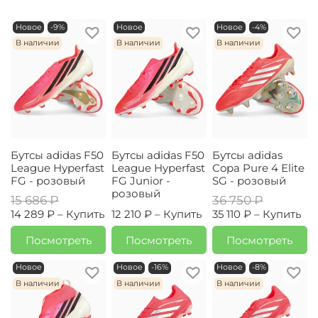
Новое
-9%
Новое
Новое
-4%
В наличии
В наличии
В наличии
Бутсы adidas F50
Бутсы adidas F50
Бутсы adidas
League Hyperfast
League Hyperfast
Copa Pure 4 Elite
FG - розовый
FG Junior -
SG - розовый
розовый
15 686 ₽
36 750 ₽
14 289 ₽ –
Купить
12 210 ₽ –
Купить
35 110 ₽ –
Купить
Посмотреть
Посмотреть
Посмотреть
Новое
Новое
-16%
Новое
-8%
В наличии
В наличии
В наличии