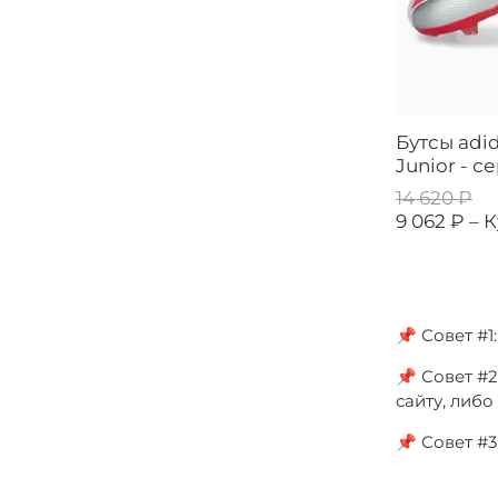
Бутсы adid
Junior - 
14 620 ₽
9 062 ₽ –
К
📌 Совет #
📌 Совет #2
сайту, либ
📌 Совет #