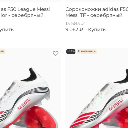
das F50 League Messi
Сороконожки adidas F5
ior - серебряный
Messi TF - серебряный
13 583 ₽
упить
9 062 ₽ –
Купить
чии
-33%
В наличии