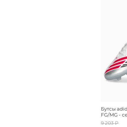
Бутсы adid
FG/MG - 
9 203 ₽