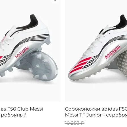
as F50 Club Messi
Сороконожки adidas F5
серебряный
Messi TF Junior - сереб
10 283 ₽