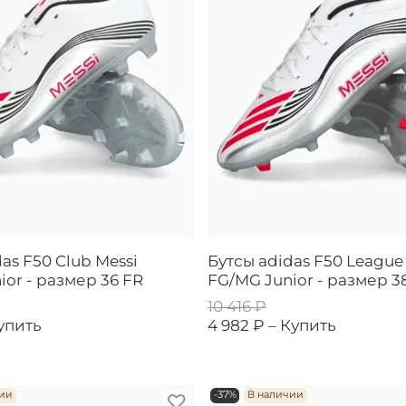
as F50 Club Messi
Бутсы adidas F50 League
ior - размер 36 FR
FG/MG Junior - размер 38
10 416 ₽
упить
4 982 ₽ –
Купить
чии
-37%
В наличии