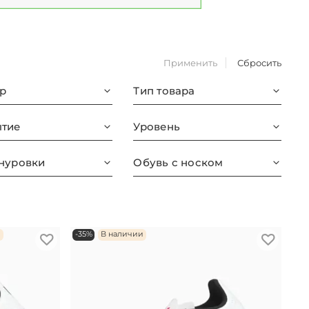
Применить
Сбросить
р
Тип товара
тие
Уровень
нуровки
Обувь с носком
и
-35%
В наличии