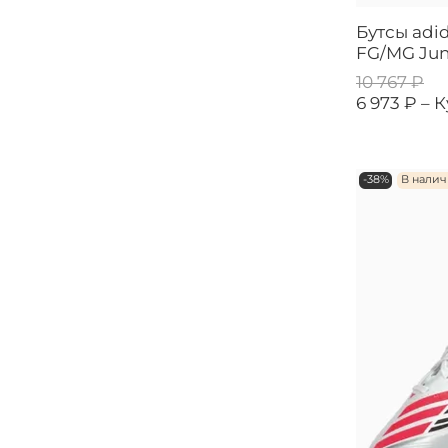
Бутсы adi
FG/MG Jun
10 767 ₽
6 973 ₽ –
К
-38%
В нали