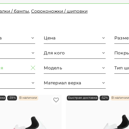
алки / бампы
,
Сороконожки / шиповки
а
Цена
Разме
Для кого
Покры
ия
Модель
Тип ш
Материал верха
вка
-39%
В наличии
Быстрая доставка
-52%
В наличи