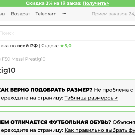
Скидка 3% на 1й заказ:
Получить>
вы
Возврат
Telegram
Прием заказов 24/
авка по
всей РФ
| Яндекс
★
5,0
F50 Messi Prestig10
ig10