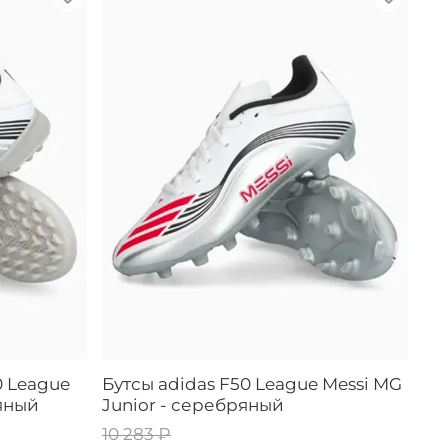
0 League
Бутсы adidas F50 League Messi MG
ряный
Junior - серебряный
10 283 ₽