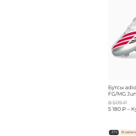
Бутсы adid
FG/MG Jun
8 509 ₽
5 180 ₽ –
К
-37%
В нали