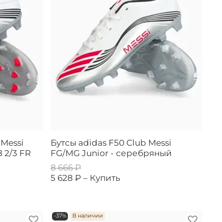
 Messi
Бутсы adidas F50 Club Messi
 2/3 FR
FG/MG Junior - серебряный
8 666 ₽
5 628 ₽ –
Купить
-37%
В наличии