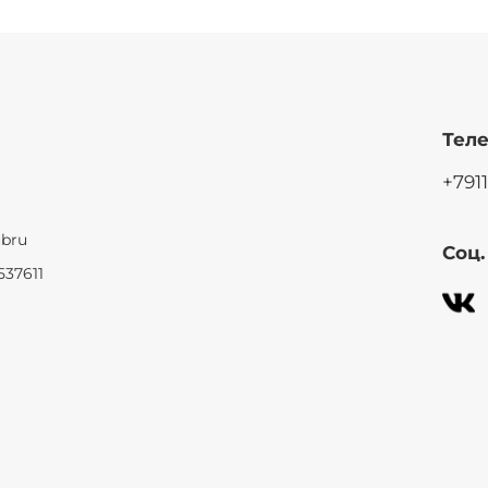
Теле
+791
ubru
Соц
537611