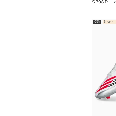
5 796 ₽ –
К
-35%
В нали