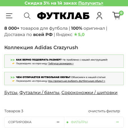
Скидка 3% на 1й заказ:
Получить>
0
8 000+
товаров для футбола |
100%
оригинал |
Доставка по
всей РФ
| Яндекс
★
5,0
Коллекция Adidas Crazyrush
Бутсы
,
Футзалки / бампы
,
Сороконожки / шиповки
Товаров
3
очистить фильтр
СОРТИРОВКА
ФИЛЬТРЫ