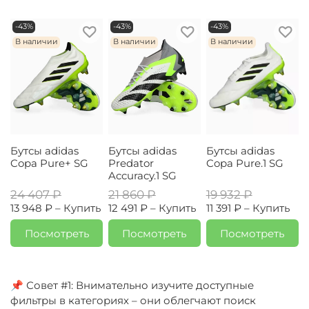
-43%
-43%
-43%
В наличии
В наличии
В наличии
Бутсы adidas
Бутсы adidas
Бутсы adidas
Copa Pure+ SG
Predator
Copa Pure.1 SG
Accuracy.1 SG
24 407 ₽
21 860 ₽
19 932 ₽
13 948 ₽ –
Купить
12 491 ₽ –
Купить
11 391 ₽ –
Купить
Посмотреть
Посмотреть
Посмотреть
📌 Совет #1: Внимательно изучите доступные
фильтры в категориях – они облегчают поиск