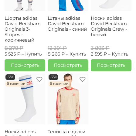
Шорты adidas
Штаны adidas
Носки adidas
David Beckham
David Beckham
David Beckham
Originals 3-
Originals - синий
Originals Crew -
Stripes -
белый
коричневый
8 279 ₽
12 391 ₽
3 893 ₽
5 525 ₽ –
Купить
8 266 ₽ –
Купить
2 595 ₽ –
Купить
Посмотреть
Посмотреть
Посмотреть
-33%
-33%
В наличии
В наличии
Носки adidas
Тениска с дълги