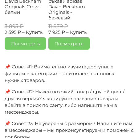
David Beckham
ръкави adidas
Originals Crew -
David Beckham
белый
Originals -
бежевый
3 893 ₽
11 879 ₽
2 595 ₽ –
Купить
7 925 ₽ –
Купить
Посмотреть
Посмотреть
📌 Совет #1: Внимательно изучите доступные
фильтры в категориях – они облегчают поиск
нужных товаров.
📌 Совет #2: Нужен похожий товар / другой цвет /
другая версия? Скопируйте название товара и
вбейте в поиск по сайту, либо напишите нам в
мессенджеры.
📌 Совет #3: Не уверены с размером? Напишите нам
в мессенджеры – мы проконсультируем и поможем с
подбором.