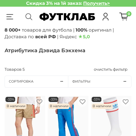
Скидка 3% на 1й заказ:
Получить>
0
8 000+
товаров для футбола |
100%
оригинал |
Доставка по
всей РФ
| Яндекс
★
5,0
Атрибутика Дэвида Бэкхема
Товаров
5
очистить фильтр
СОРТИРОВКА
ФИЛЬТРЫ
-33%
-33%
-33%
В наличии
В наличии
В наличии