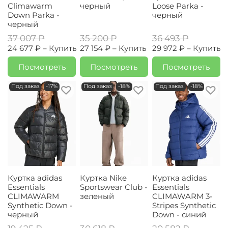
Climawarm
черный
Loose Parka -
Down Parka -
черный
черный
37 007 ₽
35 200 ₽
36 493 ₽
24 677 ₽ –
Купить
27 154 ₽ –
Купить
29 972 ₽ –
Купить
Посмотреть
Посмотреть
Посмотреть
Под заказ
-17%
Под заказ
-18%
Под заказ
-18%
Куртка adidas
Куртка Nike
Куртка adidas
Essentials
Sportswear Club -
Essentials
CLIMAWARM
зеленый
CLIMAWARM 3-
Synthetic Down -
Stripes Synthetic
черный
Down - синий