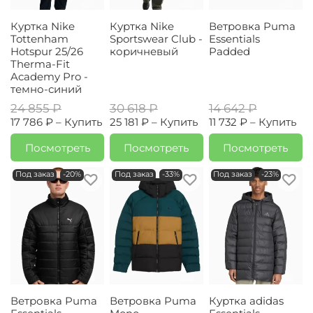
Куртка Nike
Куртка Nike
Ветровка Puma
Tottenham
Sportswear Club -
Essentials
Hotspur 25/26
коричневый
Padded
Therma-Fit
Academy Pro -
темно-синий
24 855 ₽
30 618 ₽
14 642 ₽
17 786 ₽ –
Купить
25 181 ₽ –
Купить
11 732 ₽ –
Купить
Посмотреть
Посмотреть
Посмотреть
Под заказ
-20%
Под заказ
-33%
Под заказ
-23%
Ветровка Puma
Ветровка Puma
Куртка adidas