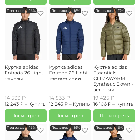
Под заказ
-16%
Под заказ
-16%
Под заказ
-17%
Куртка adidas
Куртка adidas
Куртка adidas
Entrada 26 Light -
Entrada 26 Light -
Essentials
черный
темно-синий
CLIMAWARM
Synthetic Down -
зеленый
14 533 ₽
14 533 ₽
19 425 ₽
12 243 ₽ –
Купить
12 243 ₽ –
Купить
16 106 ₽ –
Купить
Посмотреть
Посмотреть
Посмотреть
Под заказ
-16%
Под заказ
-16%
Под заказ
-9%