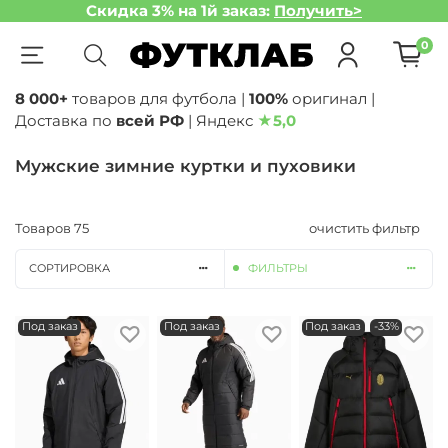
Скидка 3% на 1й заказ:
Получить>
0
8 000+
товаров для футбола |
100%
оригинал |
Доставка по
всей РФ
| Яндекс
★
5,0
Мужские зимние куртки и пуховики
Товаров
75
очистить фильтр
СОРТИРОВКА
ФИЛЬТРЫ
Под заказ
Под заказ
Под заказ
-33%