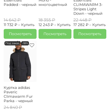
Essentials
Mono -
Essentials
Padded - черный
многоцветный
CLIMAWARM 3-
Stripes Light
Down - черный
14 642 ₽
18 355 ₽
22 448 ₽
11 732 ₽ –
Купить
12 243 ₽ –
Купить
17 282 ₽ –
Купить
Посмотреть
Посмотреть
Посмотреть
Под заказ
-18%
Куртка adidas
Paveric
Climawarm Fur
Parka - черный
24 840 ₽