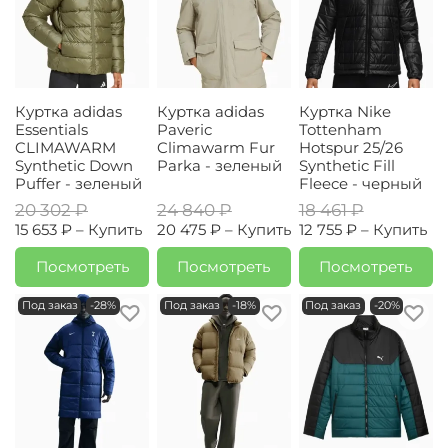
Куртка adidas
Куртка adidas
Куртка Nike
Essentials
Paveric
Tottenham
CLIMAWARM
Climawarm Fur
Hotspur 25/26
Synthetic Down
Parka - зеленый
Synthetic Fill
Puffer - зеленый
Fleece - черный
20 302 ₽
24 840 ₽
18 461 ₽
15 653 ₽ –
Купить
20 475 ₽ –
Купить
12 755 ₽ –
Купить
Посмотреть
Посмотреть
Посмотреть
Под заказ
-28%
Под заказ
-18%
Под заказ
-20%