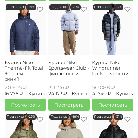
Под заказ
-19%
Под заказ
-20%
Под заказ
-17%
Куртка Nike
Куртка Nike
Куртка Nike
Therma-Fit Total
Sportswear Club -
Windrunner
90 - темно-
фиолетовый
Parka - черный
синий
20 605 ₽
30 216 ₽
50 088 ₽
16 778 ₽ –
Купить
24 173 ₽ –
Купить
41 740 ₽ –
Купить
Посмотреть
Посмотреть
Посмотреть
Под заказ
-23%
Под заказ
-18%
Под заказ
-31%