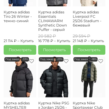
Куртка adidas
Куртка adidas
Куртка adidas
Tiro 26 Winter -
Essentials
Liverpool FC
темно-синий
CLIMAWARM
25/26 Stadium -
Synthetic Down
бежевый
Puffer - серый
20 582 ₽
29 594 ₽
21 114 ₽ –
Купить
16 778 ₽ –
Купить
21 148 ₽ –
Купить
Посмотреть
Посмотреть
Посмотреть
Под заказ
-33%
Под заказ
-23%
Под заказ
-18%
Куртка adidas
Куртка Nike PSG
Куртка Nike
MYSHELTER
x Jordan 25/26 -
Sportswear Club