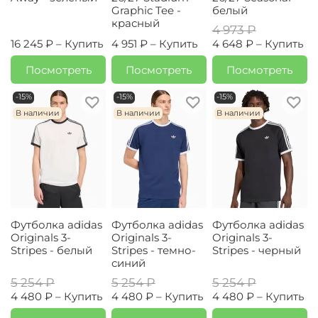
Graphic Tee -
белый
красный
4 973 ₽
16 245 ₽ –
Купить
4 951 ₽ –
Купить
4 648 ₽ –
Купить
Посмотреть
Посмотреть
Посмотреть
-15%
-15%
-15%
В наличии
В наличии
В наличии
Футболка adidas
Футболка adidas
Футболка adidas
Originals 3-
Originals 3-
Originals 3-
Stripes - белый
Stripes - темно-
Stripes - черный
синий
5 254 ₽
5 254 ₽
5 254 ₽
4 480 ₽ –
Купить
4 480 ₽ –
Купить
4 480 ₽ –
Купить