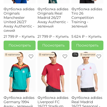
Футболка adidas
Футболка adidas
Футболка adidas
Originals
Originals Real
Tiro 26
Manchester
Madrid 26/27
Competition
United 26/27
Away Authentic -
Training -
Away Authentic -
зеленый
зеленый
синий
21 799 ₽ –
Купить
21 799 ₽ –
Купить
5 624 ₽ –
Купить
Посмотреть
Посмотреть
Посмотреть
В наличии
В наличии
-7%
В наличии
Футболка adidas
Футболка adidas
Футболка adidas
Germany 1994
Liverpool FC
Real Madrid
Away - зеленый
26/27 Stadium
26/27 Seasonal -