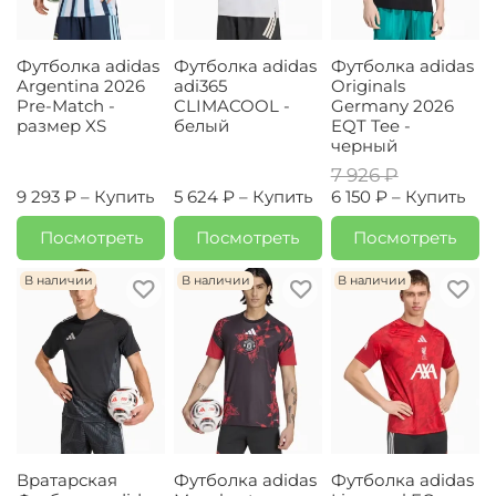
Футболка adidas
Футболка adidas
Футболка adidas
Argentina 2026
adi365
Originals
Pre-Match -
CLIMACOOL -
Germany 2026
размер XS
белый
EQT Tee -
черный
7 926 ₽
9 293 ₽ –
Купить
5 624 ₽ –
Купить
6 150 ₽ –
Купить
Посмотреть
Посмотреть
Посмотреть
В наличии
В наличии
В наличии
Вратарская
Футболка adidas
Футболка adidas