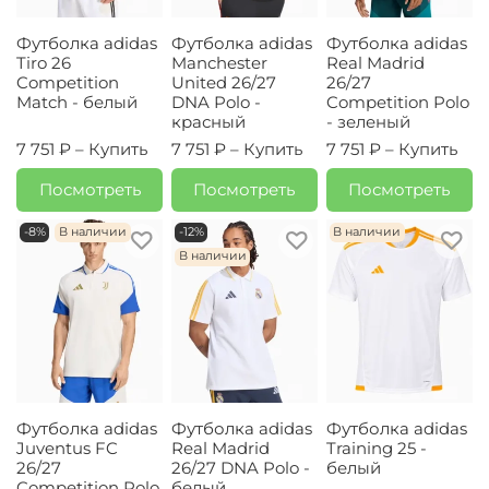
Футболка adidas
Футболка adidas
Футболка adidas
Tiro 26
Manchester
Real Madrid
Competition
United 26/27
26/27
Match - белый
DNA Polo -
Competition Polo
красный
- зеленый
7 751 ₽ –
Купить
7 751 ₽ –
Купить
7 751 ₽ –
Купить
Посмотреть
Посмотреть
Посмотреть
-8%
В наличии
-12%
В наличии
В наличии
Футболка adidas
Футболка adidas
Футболка adidas
Juventus FC
Real Madrid
Training 25 -
26/27
26/27 DNA Polo -
белый
Competition Polo
белый