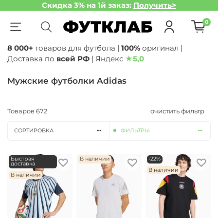
Скидка 3% на 1й заказ:
Получить>
0
8 000+
товаров для футбола |
100%
оригинал |
Доставка по
всей РФ
| Яндекс
★
5,0
Мужские футболки Adidas
Товаров
672
очистить фильтр
СОРТИРОВКА
ФИЛЬТРЫ
Быстрая
В наличии
-22%
доставка
В наличии
В наличии