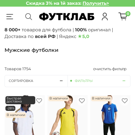
Скидка 3% на 1й заказ:
Получить>
0
8 000+
товаров для футбола |
100%
оригинал |
Доставка по
всей РФ
| Яндекс
★
5,0
Мужские футболки
Товаров
1754
очистить фильтр
СОРТИРОВКА
ФИЛЬТРЫ
Быстрая
В наличии
В наличии
доставка
-28%
В наличии