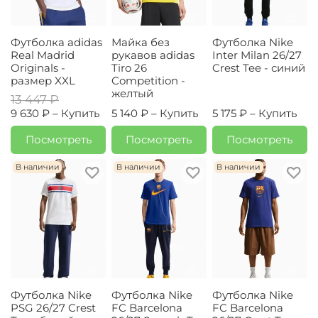
Футболка adidas
Майка без
Футболка Nike
Real Madrid
рукавов adidas
Inter Milan 26/27
Originals -
Tiro 26
Crest Tee - синий
размер XXL
Competition -
желтый
13 447 ₽
9 630 ₽ –
Купить
5 140 ₽ –
Купить
5 175 ₽ –
Купить
Посмотреть
Посмотреть
Посмотреть
В наличии
В наличии
В наличии
Футболка Nike
Футболка Nike
Футболка Nike
PSG 26/27 Crest
FC Barcelona
FC Barcelona