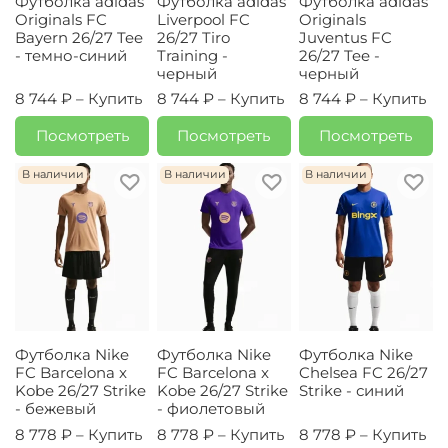
Футболка adidas
Футболка adidas
Футболка adidas
Originals FC
Liverpool FC
Originals
Bayern 26/27 Tee
26/27 Tiro
Juventus FC
- темно-синий
Training -
26/27 Tee -
черный
черный
8 744 ₽ –
Купить
8 744 ₽ –
Купить
8 744 ₽ –
Купить
Посмотреть
Посмотреть
Посмотреть
В наличии
В наличии
В наличии
Футболка Nike
Футболка Nike
Футболка Nike
FC Barcelona x
FC Barcelona x
Chelsea FC 26/27
Kobe 26/27 Strike
Kobe 26/27 Strike
Strike - синий
- бежевый
- фиолетовый
8 778 ₽ –
Купить
8 778 ₽ –
Купить
8 778 ₽ –
Купить