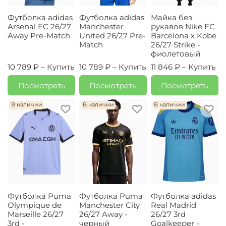
Футболка adidas
Футболка adidas
Майка без
Arsenal FC 26/27
Manchester
рукавов Nike FC
Away Pre-Match
United 26/27 Pre-
Barcelona x Kobe
Match
26/27 Strike -
фиолетовый
10 789 ₽ –
Купить
10 789 ₽ –
Купить
11 846 ₽ –
Купить
Посмотреть
Посмотреть
Посмотреть
В наличии
В наличии
В наличии
Футболка Puma
Футболка Puma
Футболка adidas
Olympique de
Manchester City
Real Madrid
Marseille 26/27
26/27 Away -
26/27 3rd
3rd -
черный
Goalkeeper -