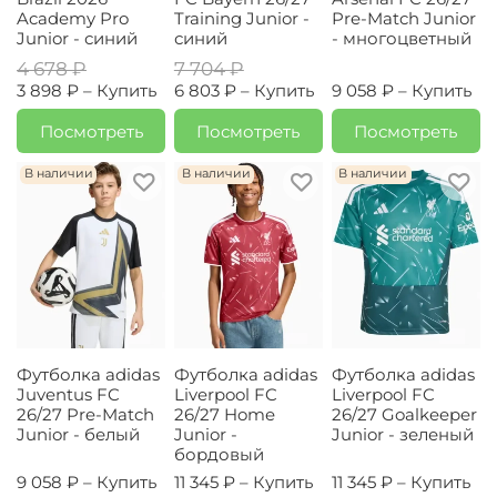
Academy Pro
Training Junior -
Pre-Match Junior
Junior - синий
синий
- многоцветный
4 678 ₽
7 704 ₽
3 898 ₽ –
Купить
6 803 ₽ –
Купить
9 058 ₽ –
Купить
Посмотреть
Посмотреть
Посмотреть
В наличии
В наличии
В наличии
Футболка adidas
Футболка adidas
Футболка adidas
Juventus FC
Liverpool FC
Liverpool FC
26/27 Pre-Match
26/27 Home
26/27 Goalkeeper
Junior - белый
Junior -
Junior - зеленый
бордовый
9 058 ₽ –
Купить
11 345 ₽ –
Купить
11 345 ₽ –
Купить