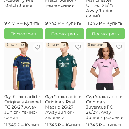
Academy Pre
Match Junior -
Manchester
Match Junior
темно-синий
United 26/27
Away Junior -
синий
9 417 ₽ –
Купить
9 743 ₽ –
Купить
11 345 ₽ –
Купить
Посмотреть
Посмотреть
Посмотреть
В наличии
В наличии
В наличии
Футболка adidas
Футболка adidas
Футболка adidas
Originals Arsenal
Originals Real
Originals
FC 26/27 Away
Madrid 26/27
Juventus FC
Junior - темно-
Away Junior -
26/27 Away
синий
зеленый
Junior - розовый
11 345 ₽ –
Купить
11 345 ₽ –
Купить
11 345 ₽ –
Купить