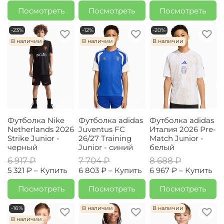
Посмотреть
Посмотреть
Посмотреть
-23%
-12%
-20%
В наличии
В наличии
В наличии
Футболка Nike
Футболка adidas
Футболка adidas
Netherlands 2026
Juventus FC
Италия 2026 Pre-
Strike Junior -
26/27 Training
Match Junior -
черный
Junior - синий
белый
6 917 ₽
7 704 ₽
8 688 ₽
5 321 ₽ –
Купить
6 803 ₽ –
Купить
6 967 ₽ –
Купить
Посмотреть
Посмотреть
Посмотреть
-16%
В наличии
В наличии
В наличии