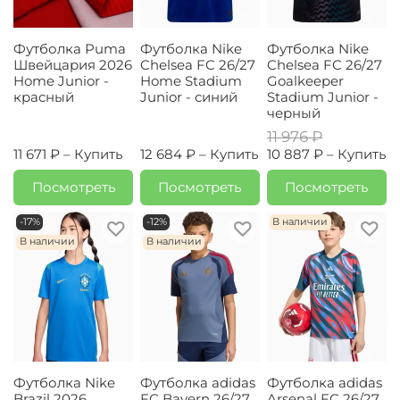
Футболка Puma
Футболка Nike
Футболка Nike
Швейцария 2026
Chelsea FC 26/27
Chelsea FC 26/27
Home Junior -
Home Stadium
Goalkeeper
красный
Junior - синий
Stadium Junior -
черный
11 976 ₽
11 671 ₽ –
Купить
12 684 ₽ –
Купить
10 887 ₽ –
Купить
Посмотреть
Посмотреть
Посмотреть
-17%
-12%
В наличии
В наличии
В наличии
Футболка Nike
Футболка adidas
Футболка adidas
Brazil 2026
FC Bayern 26/27
Arsenal FC 26/27