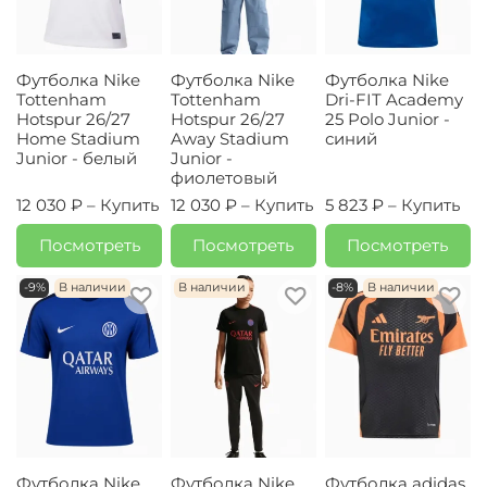
Футболка Nike
Футболка Nike
Футболка Nike
Tottenham
Tottenham
Dri-FIT Academy
Hotspur 26/27
Hotspur 26/27
25 Polo Junior -
Home Stadium
Away Stadium
синий
Junior - белый
Junior -
фиолетовый
12 030 ₽ –
Купить
12 030 ₽ –
Купить
5 823 ₽ –
Купить
Посмотреть
Посмотреть
Посмотреть
-9%
В наличии
В наличии
-8%
В наличии
Футболка Nike
Футболка Nike
Футболка adidas