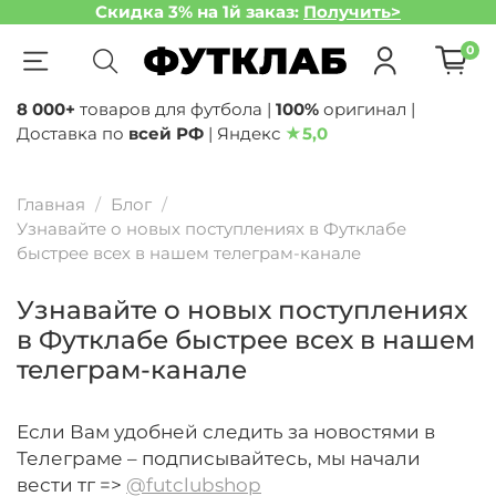
Скидка 3% на 1й заказ:
Получить>
0
8 000+
товаров для футбола |
100%
оригинал |
Доставка по
всей РФ
| Яндекс
★
5,0
Главная
Блог
Узнавайте о новых поступлениях в Футклабе
быстрее всех в нашем телеграм-канале
Узнавайте о новых поступлениях
в Футклабе быстрее всех в нашем
телеграм-канале
Если Вам удобней следить за новостями в
Телеграме – подписывайтесь, мы начали
вести тг =>
@futclubshop