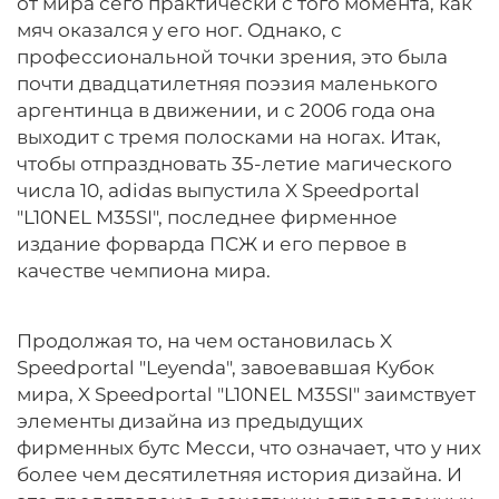
от мира сего практически с того момента, как
мяч оказался у его ног. Однако, с
профессиональной точки зрения, это была
почти двадцатилетняя поэзия маленького
аргентинца в движении, и с 2006 года она
выходит с тремя полосками на ногах. Итак,
чтобы отпраздновать 35-летие магического
числа 10, adidas выпустила X Speedportal
"L10NEL M35SI", последнее фирменное
издание форварда ПСЖ и его первое в
качестве чемпиона мира.
Продолжая то, на чем остановилась X
Speedportal "Leyenda", завоевавшая Кубок
мира, X Speedportal "L10NEL M35SI" заимствует
элементы дизайна из предыдущих
фирменных бутс Месси, что означает, что у них
более чем десятилетняя история дизайна. И