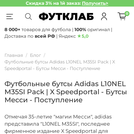
Скидка 3% на 1й заказ:
Получить>
0
8 000+
товаров для футбола |
100%
оригинал |
Доставка по
всей РФ
| Яндекс
★
5,0
Главная
Блог
Футбольные бутсы Adidas L10NEL M35SI Pack | X
Speedportal - Бутсы Месси - Поступление
Футбольные бутсы Adidas L10NEL
M35SI Pack | X Speedportal - Бутсы
Месси - Поступление
Отмечая 35-летие "магии Месси", adidas
представила "L10NEL M35SI", последнее
фирменное издание X Speedportal для