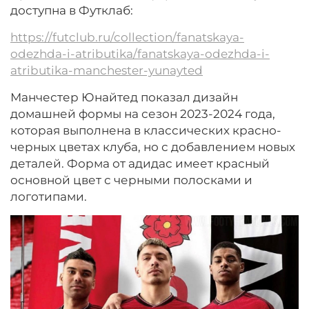
доступна в Футклаб:
https://futclub.ru/collection/fanatskaya-
odezhda-i-atributika/fanatskaya-odezhda-i-
atributika-manchester-yunayted
Манчестер Юнайтед показал дизайн
домашней формы на сезон 2023-2024 года,
которая выполнена в классических красно-
черных цветах клуба, но с добавлением новых
деталей. Форма от адидас имеет красный
основной цвет с черными полосками и
логотипами.