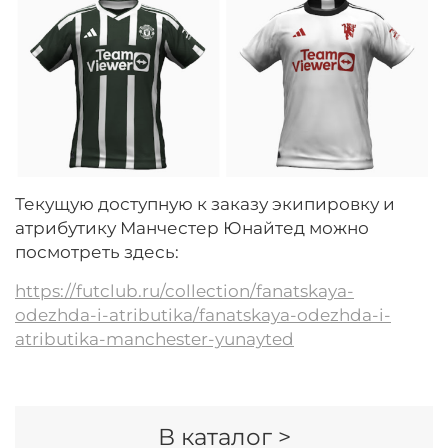
Текущую доступную к заказу экипировку и
атрибутику Манчестер Юнайтед можно
посмотреть здесь:
https://futclub.ru/collection/fanatskaya-
odezhda-i-atributika/fanatskaya-odezhda-i-
atributika-manchester-yunayted
В каталог >