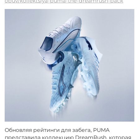
obuv/kollektsiya-puma-the-dreamrush-pack
Обновляя рейтинги для забега, PUMA
представила коллекцию DreamRush, которая