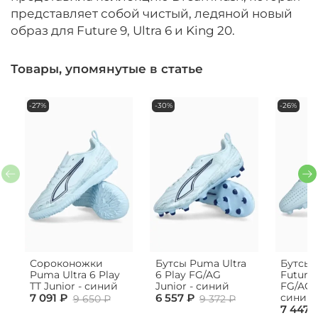
представляет собой чистый, ледяной новый
образ для Future 9, Ultra 6 и King 20.
Товары, упомянутые в статье
-27%
-30%
-26%
Сороконожки
Бутсы Puma Ultra
Бутсы
Puma Ultra 6 Play
6 Play FG/AG
Future 
TT Junior - синий
Junior - синий
FG/AG J
7 091 ₽
6 557 ₽
синий
9 650 ₽
9 372 ₽
7 447 