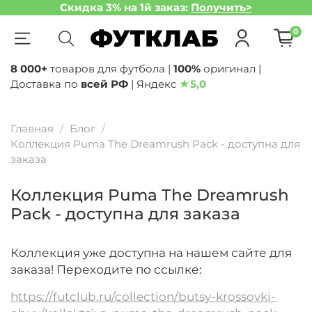
Скидка 3% на 1й заказ:
Получить>
0
8 000+
товаров для футбола |
100%
оригинал |
Доставка по
всей РФ
| Яндекс
★
5,0
Главная
Блог
Коллекция Puma The Dreamrush Pack - доступна для
заказа
Коллекция Puma The Dreamrush
Pack - доступна для заказа
Коллекция уже доступна на нашем сайте для
заказа! Переходите по ссылке:
https://futclub.ru/collection/butsy-krossovki-