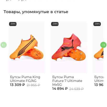
Товары, упомянутые в статье
-39%
-39%
-39%
Бутсы Puma King
Бутсы Puma
Бутсы 
Ultimate FG/AG
Future 7 Ultimate
Ultima
13 309 ₽
13 962
MxSG
21 955 ₽
14 894 ₽
24 539 ₽