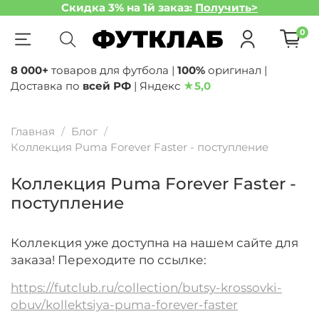
Скидка 3% на 1й заказ:
Получить>
0
8 000+
товаров для футбола |
100%
оригинал |
Доставка по
всей РФ
| Яндекс
★
5,0
Главная
Блог
Коллекция Puma Forever Faster - поступление
Коллекция Puma Forever Faster -
поступление
Коллекция уже доступна на нашем сайте для
заказа! Переходите по ссылке:
https://futclub.ru/collection/butsy-krossovki-
obuv/kollektsiya-puma-forever-faster