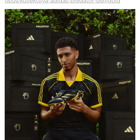
obuv/kollektsiya-adidas-predator-belligold