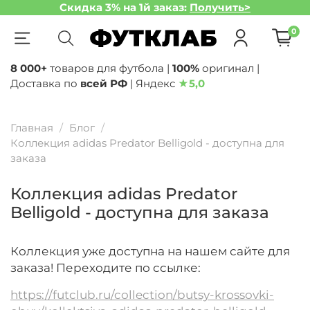
Скидка 3% на 1й заказ:
Получить>
0
8 000+
товаров для футбола |
100%
оригинал |
Доставка по
всей РФ
| Яндекс
★
5,0
Главная
Блог
Коллекция adidas Predator Belligold - доступна для
заказа
Коллекция adidas Predator
Belligold - доступна для заказа
Коллекция уже доступна на нашем сайте для
заказа! Переходите по ссылке:
https://futclub.ru/collection/butsy-krossovki-