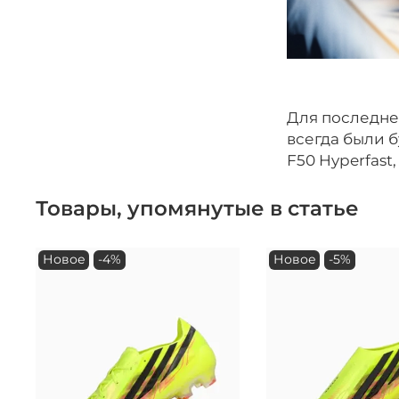
Для последнег
всегда были б
F50 Hyperfast
Товары, упомянутые в статье
Новое
-4%
Новое
-5%