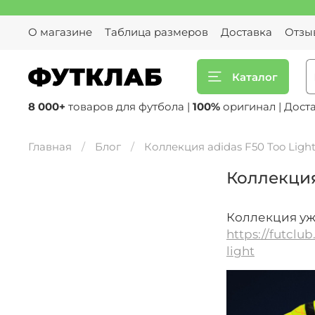
О магазине
Таблица размеров
Доставка
Отзы
Каталог
8 000+
товаров для футбола |
100%
оригинал | Дост
Главная
Блог
Коллекция adidas F50 Too Light
Коллекция
Коллекция уже
https://futclu
light