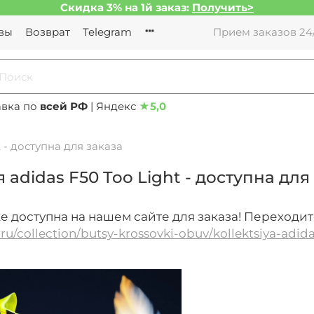
Скидка 3% на 1й заказ:
Получить>
вы
Возврат
Telegram
Прием заказов 24/
авка по
всей РФ
| Яндекс
★
5,0
 - доступна для заказа
 adidas F50 Too Light - доступна для
 доступна на нашем сайте для заказа! Переходит
b.ru/collection/butsy-krossovki-obuv/kollektsiya-adid