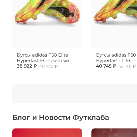
Бутсы adidas F50 Elite
Бутсы adidas F50 
Hyperfast FG - желтый
Hyperfast LL FG 
38 922 ₽
40 745 ₽
40 720 ₽
42 701 ₽
Блог и Новости Футклаба