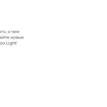
го, о чем
чайте новые
oo Light'