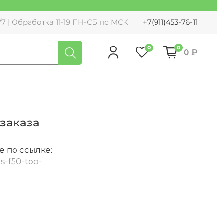
7 | Обработка 11-19 ПН-СБ по МСК
+7(911)453-76-11
0
0
0 ₽
 заказа
е по ссылке:
as-f50-too-