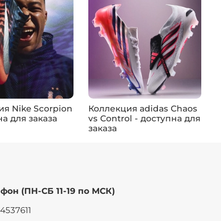
я Nike Scorpion
Коллекция adidas Chaos
К
на для заказа
vs Control - доступна для
2
заказа
з
фон (ПН-СБ 11-19 по МСК)
14537611