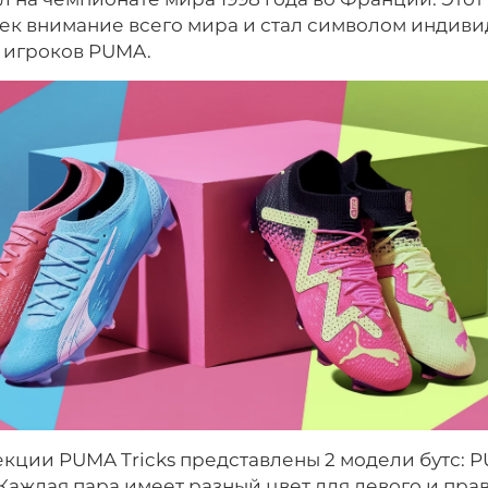
ек внимание всего мира и стал символом индиви
 игроков PUMA.
кции PUMA Tricks представлены 2 модели бутс: P
Каждая пара имеет разный цвет для левого и прав