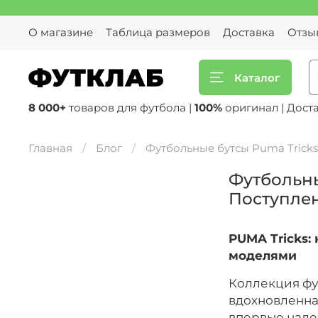
О магазине
Таблица размеров
Доставка
Отзы
Каталог
8 000+
товаров для футбола |
100%
оригинал | Дост
Главная
Блог
Футбольные бутсы Puma Tricks p
Футбольные
Поступле
PUMA Tricks:
моделями
Коллекция фут
вдохновленна
впервые наде