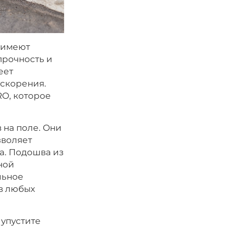
и имеют
прочность и
еет
ускорения.
O, которое
 на поле. Они
зволяет
а. Подошва из
ной
льное
в любых
 упустите