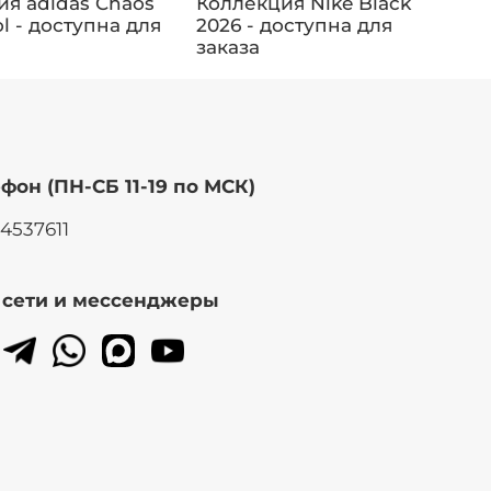
ия adidas Chaos
Коллекция Nike Black
К
ol - доступна для
2026 - доступна для
д
заказа
фон (ПН-СБ 11-19 по МСК)
14537611
. сети и мессенджеры