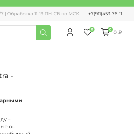
7 | Обработка 11-19 ПН-СБ по МСК
+7(911)453-76-11
0
0
0 ₽
ra -
 парными
ду –
рые он
т необычный