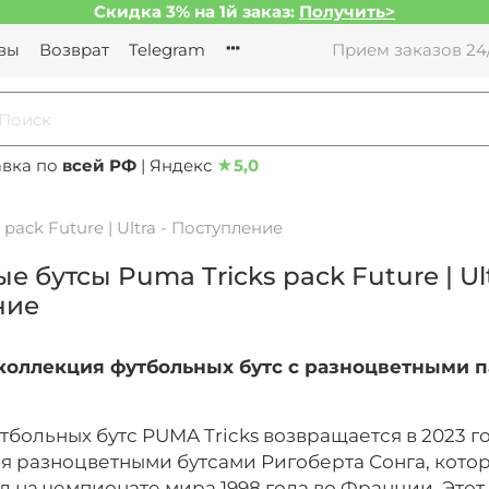
Скидка 3% на 1й заказ:
Получить>
вы
Возврат
Telegram
Прием заказов 24/
авка по
всей РФ
| Яндекс
★
5,0
ack Future | Ultra - Поступление
 бутсы Puma Tricks pack Future | Ult
ние
 коллекция футбольных бутс с разноцветными
больных бутс PUMA Tricks возвращается в 2023 го
я разноцветными бутсами Ригоберта Сонга, кото
л на чемпионате мира 1998 года во Франции. Это