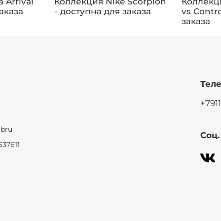
Arrival
Коллекция Nike Scorpion
Коллекц
заказа
- доступна для заказа
vs Contr
заказа
Теле
+791
ubru
Соц
537611