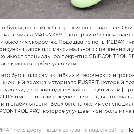
это бутсы для самых быстрых игроков на поле. Он
из материала MATRYXEVO, который обеспечивает 
и высоких скоростях. Подошва из пены PEBAX им
рисунок шипов для максимального сцепления и 
кже имеет специальное покрытие GRIPCONTROL PR
роль мяча в любых условиях.
 это бутсы для самых гибких и творческих игроков
ционный верх из материала FUSEFIT, который по
шнуровку для индивидуальной посадки и комфорт
ILITY имеет гибкий рисунок шипов для оптималь
и и стабильности. Верх бутс также имеет специа
PCONTROL PRO, которое улучшает контроль мяча 
A Tricks доступна для заказа на нашем сайте.
Не