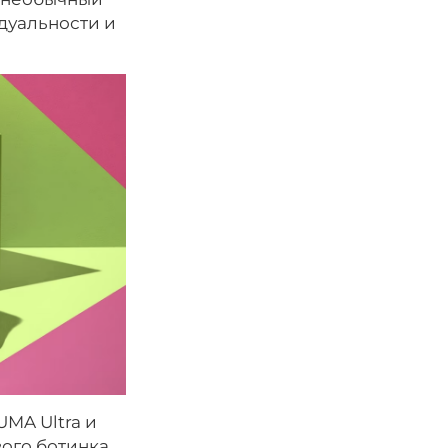
дуальности и
UMA Ultra и
ого ботинка .