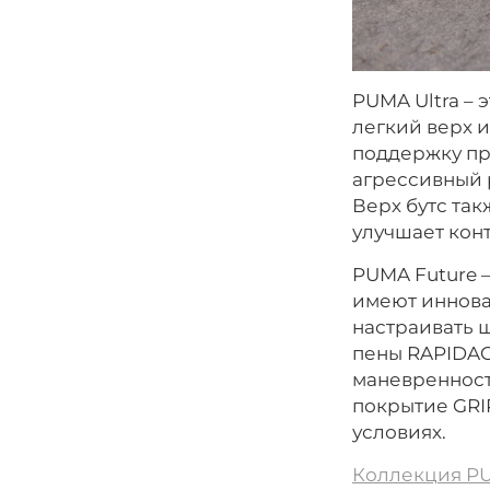
PUMA Ultra – 
легкий верх 
поддержку пр
агрессивный 
Верх бутс та
улучшает конт
PUMA Future –
имеют иннова
настраивать 
пены RAPIDAG
маневренност
покрытие GRI
условиях.
Коллекция PUM