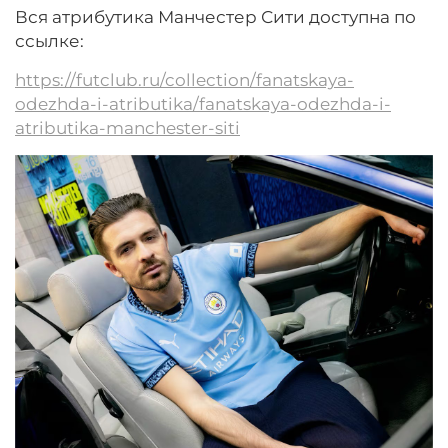
Вся атрибутика Манчестер Сити доступна по
ссылке:
https://futclub.ru/collection/fanatskaya-
odezhda-i-atributika/fanatskaya-odezhda-i-
atributika-manchester-siti