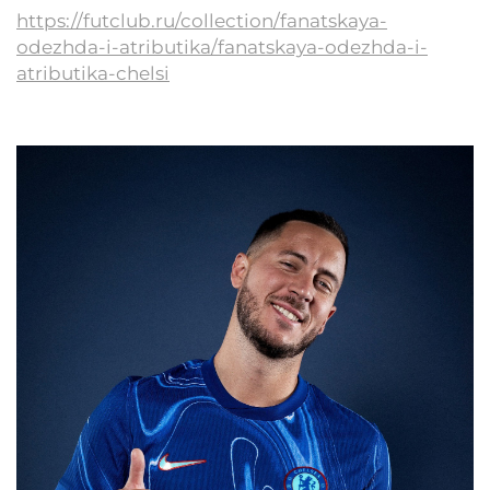
https://futclub.ru/collection/fanatskaya-
odezhda-i-atributika/fanatskaya-odezhda-i-
atributika-chelsi