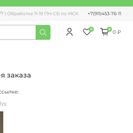
7 | Обработка 11-19 ПН-СБ по МСК
+7(911)453-76-11
0
0
0 ₽
ля заказа
 ссылке:
lyy