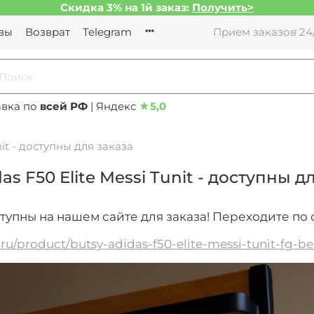
Скидка 3% на 1й заказ:
Получить>
вы
Возврат
Telegram
Прием заказов 24/
авка по
всей РФ
| Яндекс
★
5,0
nit - доступны для заказа
as F50 Elite Messi Tunit - доступны д
тупны на нашем сайте для заказа! Переходите по
b.ru/product/butsy-adidas-f50-elite-messi-tunit-fg-be