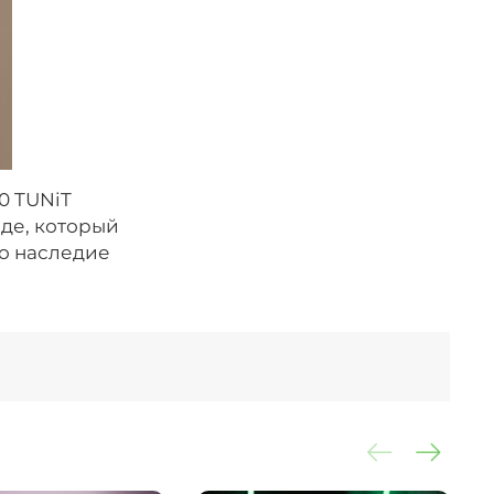
0 TUNiT
иде, который
то наследие