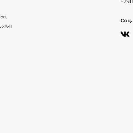
+791
ubru
Соц
537611